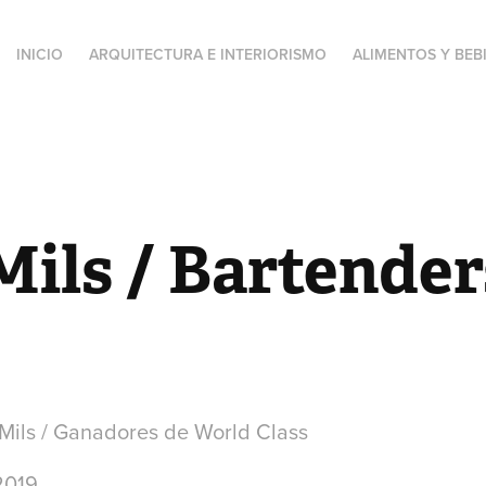
INICIO
ARQUITECTURA E INTERIORISMO
ALIMENTOS Y BEB
Mils / Bartender
 Mils / Ganadores de World Class
2019